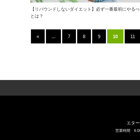
【リバウンドしないダイエット】必ず一番最初にやるべ
とは？
«
...
7
8
9
10
11
エター
営業時間 6:0