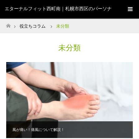
エターナルフィット西町南｜札幌市西区のパーソナ
ルジム
役立ちコラム
未分類
ホーム
未分類
風が痛い！痛風について解説！