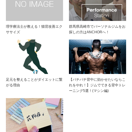
理学療法士が教える！猫背改善エク
群馬県高崎市でパーソナルジムをお
ササイズ
探しの方はANCHORへ！
足元を整えることがダイエットに繋
【バチバチ背中に効かせたいならこ
がる理由
れをやれ！】ジムでできる背中トレ
ーニング5選！(マシン編)