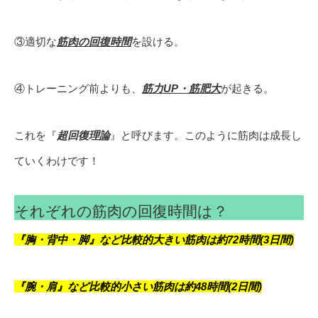
③適切な
筋肉の回復時間
を設ける。
④トレーニング前よりも、
筋力UP・筋肥大
が起きる。
これを『
超回復理論
』と呼びます。このように筋肉は成長し
ていくわけです！
それぞれの筋肉の回復時間は？
『
胸・背中・脚』など比較的大きい筋肉は約72時間(3日間)
『腕・肩』など比較的小さい筋肉は約48時間(2日間)