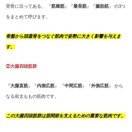
背骨に沿ってある、 『
筋棘筋
』『
最長筋
』『
腸肋筋
』 の3つ
をまとめて呼びます。
骨盤から頭蓋骨をつなぐ筋肉で姿勢に大きく影響を与えま
す。
②大腿四頭筋群
『
大腿直筋
』『
内側広筋
』 『
中間広筋
』『
外側広筋
』 から
なる前太ももの筋肉です。
この大腿四頭筋群は股関節を支えるための重要な筋肉です。