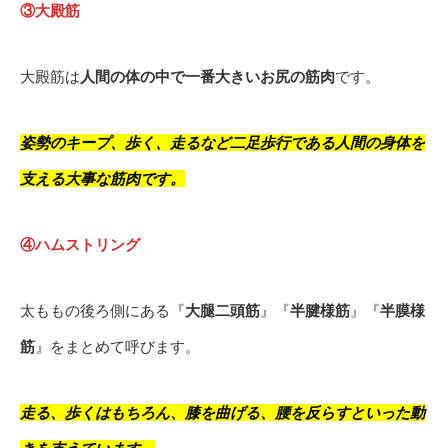
③大殿筋
大殿筋は
人間の体の中で一番大きいお尻の筋肉
です。
姿勢のキープ、歩く、走るなど二足歩行である人間の身体を
支える大事な筋肉です。
④ハムストリング
太ももの後ろ側にある『
大腿二頭筋
』『
半腱様筋
』『
半膜様
筋
』をまとめて呼びます。
走る、歩くはもちろん、膝を曲げる、腰を反らすといった動