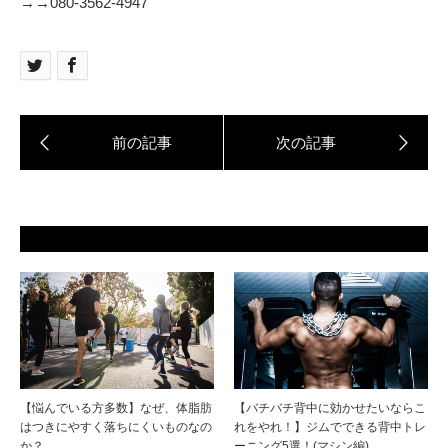
→→080‐3562‐4947
【悩んでいる方多数】なぜ、体脂肪
【バチバチ背中に効かせたいならこ
はつきにやすく落ちにくいものなの
れをやれ！】ジムでできる背中トレ
か？
ーニング5選！(マシン編)