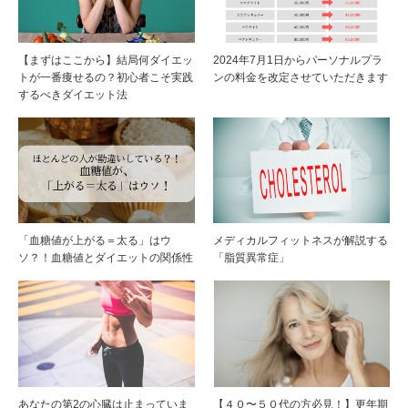
【まずはここから】結局何ダイエッ
2024年7月1日からパーソナルプラ
トが一番痩せるの？初心者こそ実践
ンの料金を改定させていただきます
するべきダイエット法
「血糖値が上がる＝太る」はウ
メディカルフィットネスが解説する
ソ？！血糖値とダイエットの関係性
「脂質異常症」
あなたの第2の心臓は止まっていま
【４０〜５０代の方必見！】更年期